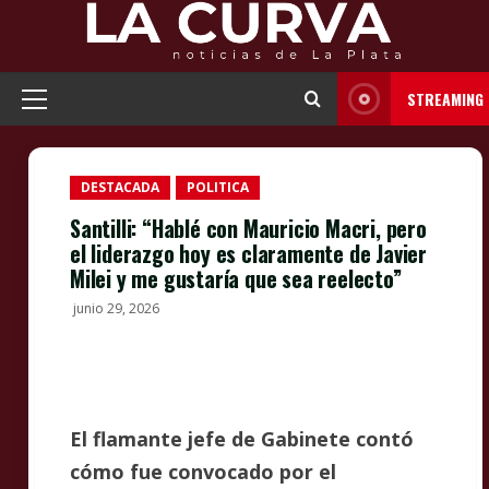
Skip
to
content
STREAMING
Primary
Menu
DESTACADA
POLITICA
Santilli: “Hablé con Mauricio Macri, pero
el liderazgo hoy es claramente de Javier
Milei y me gustaría que sea reelecto”
junio 29, 2026
El flamante jefe de Gabinete contó
cómo fue convocado por el