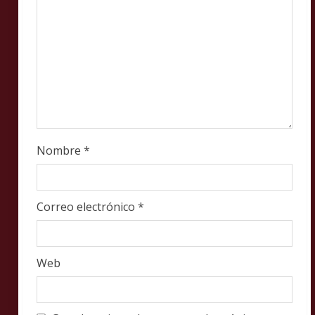
n
g
Nombre
*
Correo electrónico
*
Web