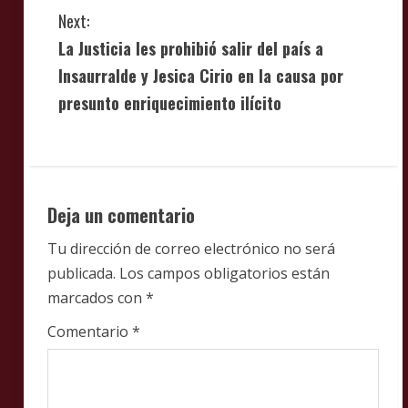
n
Next:
t
La Justicia les prohibió salir del país a
i
Insaurralde y Jesica Cirio en la causa por
presunto enriquecimiento ilícito
n
u
e
Deja un comentario
R
Tu dirección de correo electrónico no será
e
publicada.
Los campos obligatorios están
marcados con
*
a
Comentario
*
d
i