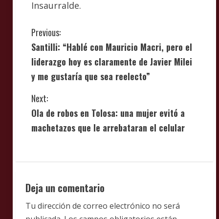
Insaurralde.
C
Previous:
Santilli: “Hablé con Mauricio Macri, pero el
o
liderazgo hoy es claramente de Javier Milei
n
y me gustaría que sea reelecto”
t
Next:
i
Ola de robos en Tolosa: una mujer evitó a
machetazos que le arrebataran el celular
n
u
e
Deja un comentario
R
Tu dirección de correo electrónico no será