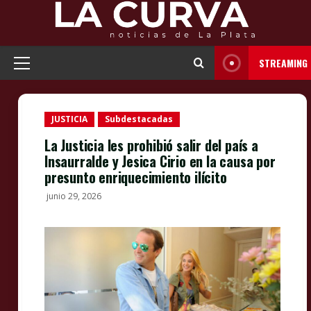
Skip
to
content
STREAMING
Primary
Menu
JUSTICIA
Subdestacadas
La Justicia les prohibió salir del país a
Insaurralde y Jesica Cirio en la causa por
presunto enriquecimiento ilícito
junio 29, 2026