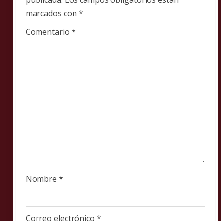
e
publicada.
Los campos obligatorios están
marcados con
*
a
Comentario
*
d
i
n
g
Nombre
*
Correo electrónico
*