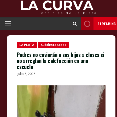
Skip
to
content
STREAMING
Primary
Menu
LA PLATA
Subdestacadas
Padres no enviarán a sus hijos a clases si
no arreglan la calefacción en una
escuela
julio 6, 2026