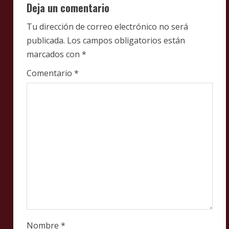
Deja un comentario
R
Tu dirección de correo electrónico no será
e
publicada.
Los campos obligatorios están
marcados con
*
a
Comentario
*
d
i
n
g
Nombre
*