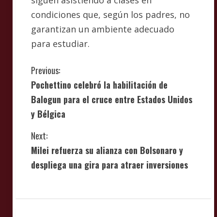
siguen asistiendo a clases en
condiciones que, según los padres, no
garantizan un ambiente adecuado
para estudiar.
C
Previous:
Pochettino celebró la habilitación de
o
Balogun para el cruce entre Estados Unidos
n
y Bélgica
t
Next:
i
Milei refuerza su alianza con Bolsonaro y
despliega una gira para atraer inversiones
n
u
e