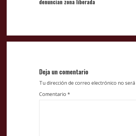
denuncian zona liberada
n
t
i
n
u
Deja un comentario
e
Tu dirección de correo electrónico no será
R
Comentario
*
e
a
d