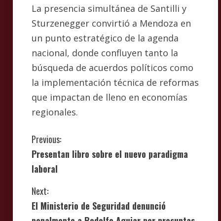
La presencia simultánea de Santilli y
Sturzenegger convirtió a Mendoza en
un punto estratégico de la agenda
nacional, donde confluyen tanto la
búsqueda de acuerdos políticos como
la implementación técnica de reformas
que impactan de lleno en economías
regionales.
C
Previous:
Presentan libro sobre el nuevo paradigma
o
laboral
n
Next:
t
El Ministerio de Seguridad denunció
penalmente a Rodolfo Aguiar por presuntas