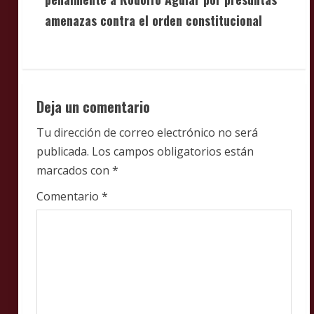
i
amenazas contra el orden constitucional
n
u
e
Deja un comentario
R
Tu dirección de correo electrónico no será
e
publicada.
Los campos obligatorios están
marcados con
*
a
Comentario
*
d
i
n
g