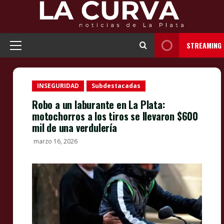
Skip
to
content
STREAMING
Primary
Menu
INSEGURIDAD
Subdestacadas
Robo a un laburante en La Plata:
motochorros a los tiros se llevaron $600
mil de una verdulería
marzo 16, 2026