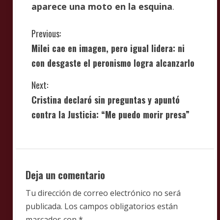
aparece una moto en la esquina
.
C
Previous:
Milei cae en imagen, pero igual lidera: ni
o
con desgaste el peronismo logra alcanzarlo
n
Next:
t
Cristina declaró sin preguntas y apuntó
i
contra la Justicia: “Me puedo morir presa”
n
u
Deja un comentario
e
Tu dirección de correo electrónico no será
R
publicada.
Los campos obligatorios están
marcados con
*