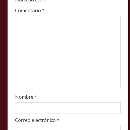
e
a
Comentario
*
d
i
n
g
Nombre
*
Correo electrónico
*