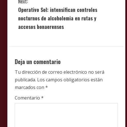
Next:
t
Operativo Sol: intensifican controles
i
nocturnos de alcoholemia en rutas y
accesos bonaerenses
n
u
e
Deja un comentario
R
Tu dirección de correo electrónico no será
e
publicada.
Los campos obligatorios están
marcados con
*
a
Comentario
*
d
i