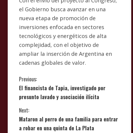
Con el envío del proyecto al Congreso,
el Gobierno busca avanzar en una
nueva etapa de promoción de
inversiones enfocada en sectores
tecnológicos y energéticos de alta
complejidad, con el objetivo de
ampliar la inserción de Argentina en
cadenas globales de valor.
C
Previous:
El financista de Tapia, investigado por
o
presunto lavado y asociación ilícita
n
Next:
t
Mataron al perro de una familia para entrar
i
a robar en una quinta de La Plata