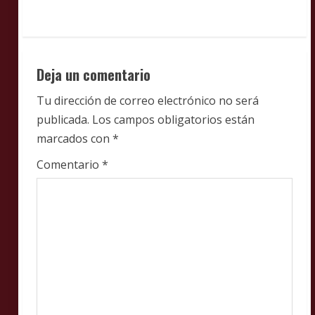
n
u
Deja un comentario
e
Tu dirección de correo electrónico no será
R
publicada.
Los campos obligatorios están
e
marcados con
*
a
Comentario
*
d
i
n
g