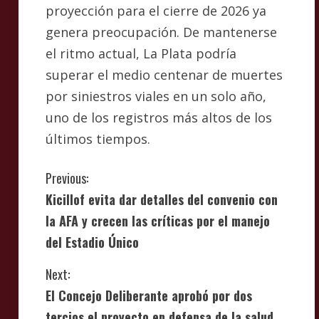
proyección para el cierre de 2026 ya
genera preocupación. De mantenerse
el ritmo actual, La Plata podría
superar el medio centenar de muertes
por siniestros viales en un solo año,
uno de los registros más altos de los
últimos tiempos.
C
Previous:
Kicillof evita dar detalles del convenio con
o
la AFA y crecen las críticas por el manejo
n
del Estadio Único
t
Next:
i
El Concejo Deliberante aprobó por dos
tercios el proyecto en defensa de la salud