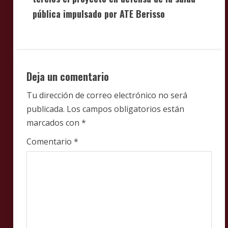
n
pública impulsado por ATE Berisso
u
e
R
Deja un comentario
e
Tu dirección de correo electrónico no será
publicada.
Los campos obligatorios están
a
marcados con
*
d
Comentario
*
i
n
g