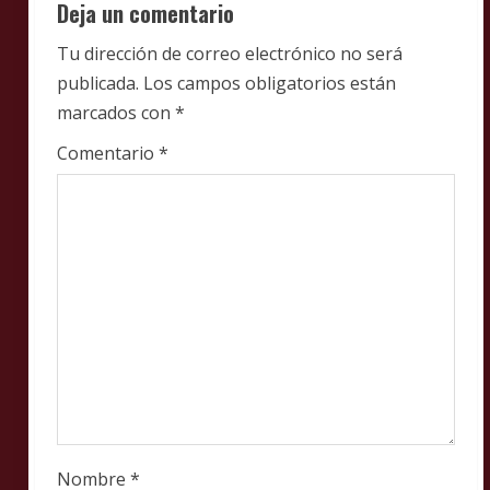
R
Deja un comentario
e
Tu dirección de correo electrónico no será
publicada.
Los campos obligatorios están
a
marcados con
*
d
Comentario
*
i
n
g
Nombre
*