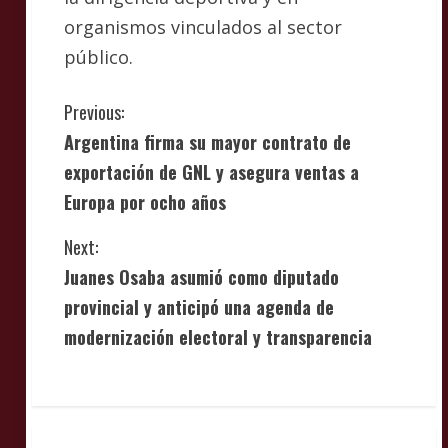
organismos vinculados al sector
público.
C
Previous:
Argentina firma su mayor contrato de
o
exportación de GNL y asegura ventas a
n
Europa por ocho años
t
Next:
i
Juanes Osaba asumió como diputado
provincial y anticipó una agenda de
n
modernización electoral y transparencia
u
e