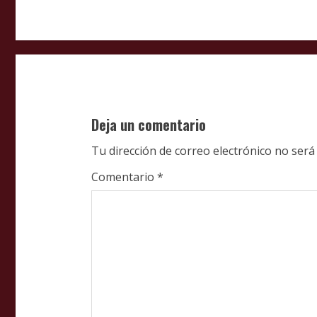
t
i
n
u
Deja un comentario
e
Tu dirección de correo electrónico no será
R
Comentario
*
e
a
d
i
n