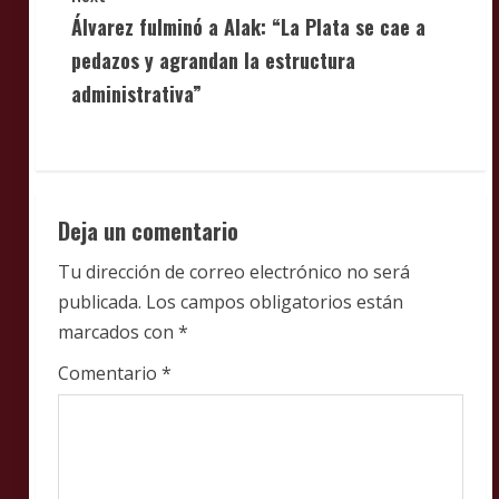
t
Álvarez fulminó a Alak: “La Plata se cae a
i
pedazos y agrandan la estructura
administrativa”
n
u
e
Deja un comentario
R
Tu dirección de correo electrónico no será
e
publicada.
Los campos obligatorios están
marcados con
*
a
Comentario
*
d
i
n