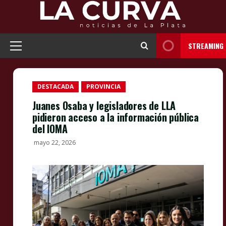
Skip
to
content
STREAMING
Primary
Menu
DESTACADA
PROVINCIA
Juanes Osaba y legisladores de LLA
pidieron acceso a la información pública
del IOMA
mayo 22, 2026