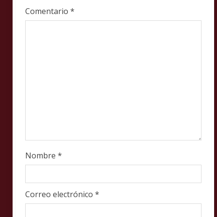
a
Comentario
*
d
i
n
g
Nombre
*
Correo electrónico
*