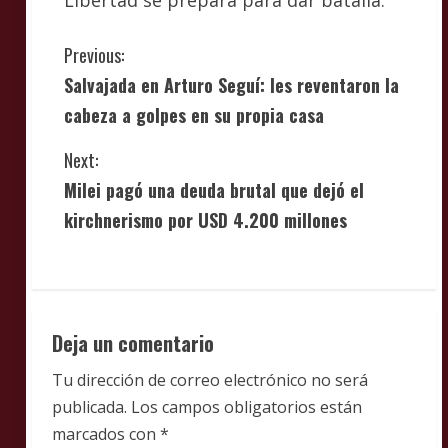
Libertad se prepara para dar batalla.
C
Previous:
Salvajada en Arturo Seguí: les reventaron la
o
cabeza a golpes en su propia casa
n
Next:
t
Milei pagó una deuda brutal que dejó el
i
kirchnerismo por USD 4.200 millones
n
u
Deja un comentario
e
Tu dirección de correo electrónico no será
R
publicada.
Los campos obligatorios están
e
marcados con
*