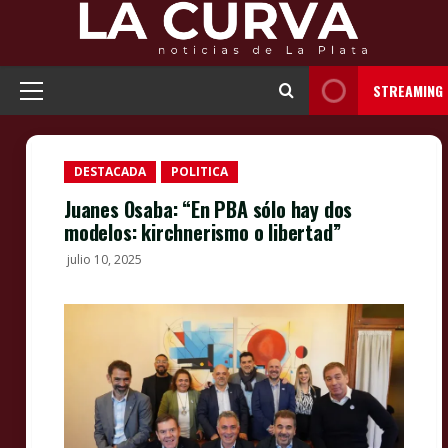
Skip
to
content
STREAMING
Primary
Menu
DESTACADA
POLITICA
Juanes Osaba: “En PBA sólo hay dos
modelos: kirchnerismo o libertad”
julio 10, 2025