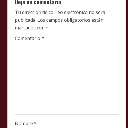
Deja un comentario
e
Tu dirección de correo electrónico no será
publicada.
Los campos obligatorios están
a
marcados con
*
d
Comentario
*
i
n
g
Nombre
*