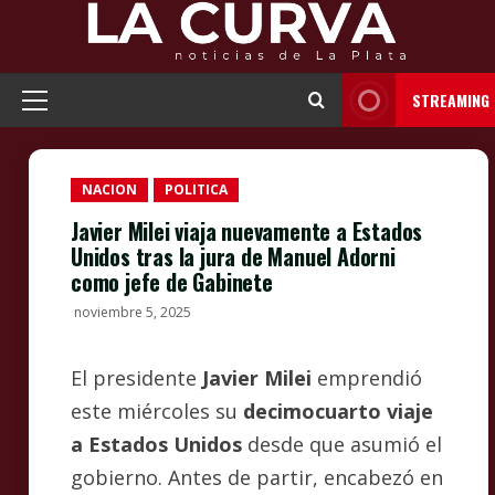
Skip
to
content
STREAMING
Primary
Menu
NACION
POLITICA
Javier Milei viaja nuevamente a Estados
Unidos tras la jura de Manuel Adorni
como jefe de Gabinete
noviembre 5, 2025
El presidente
Javier Milei
emprendió
este miércoles su
decimocuarto viaje
a Estados Unidos
desde que asumió el
gobierno. Antes de partir, encabezó en