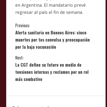
en Argentina. El mandatario prevé
regresar al país el fin de semana.
C
Previous:
Alerta sanitaria en Buenos Aires: cinco
o
muertes por tos convulsa y preocupación
n
por la baja vacunación
t
Next:
i
La CGT define su futuro en medio de
tensiones internas y reclamos por un rol
n
más combativo
u
e
R