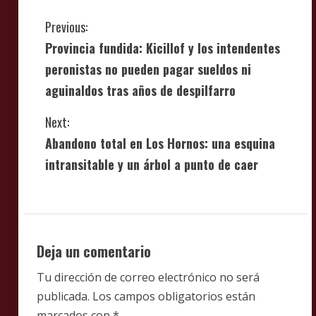
C
Previous:
Provincia fundida: Kicillof y los intendentes
o
peronistas no pueden pagar sueldos ni
n
aguinaldos tras años de despilfarro
t
Next:
i
Abandono total en Los Hornos: una esquina
intransitable y un árbol a punto de caer
n
u
e
Deja un comentario
R
Tu dirección de correo electrónico no será
e
publicada.
Los campos obligatorios están
marcados con
*