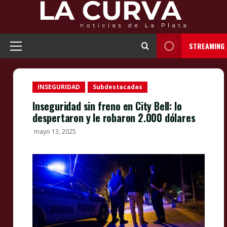
Skip
to
content
STREAMING
Primary
Menu
INSEGURIDAD
Subdestacadas
Inseguridad sin freno en City Bell: lo
despertaron y le robaron 2.000 dólares
mayo 13, 2025