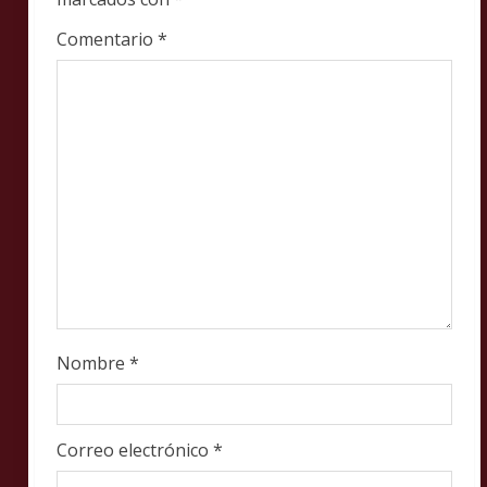
a
Comentario
*
d
i
n
g
Nombre
*
Correo electrónico
*