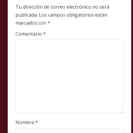
e
Tu dirección de correo electrónico no será
publicada.
Los campos obligatorios están
a
marcados con
*
d
Comentario
*
i
n
g
Nombre
*