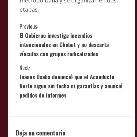
metropolitana y se organizan en dos
etapas.
C
Previous:
El Gobierno investiga incendios
o
intencionales en Chubut y no descarta
n
vínculos con grupos radicalizados
t
Next:
i
Juanes Osaba denunció que el Acueducto
Norte sigue sin fecha ni garantías y anunció
n
pedidos de informes
u
e
R
Deja un comentario