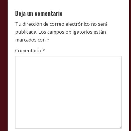
u
Deja un comentario
e
Tu dirección de correo electrónico no será
R
publicada.
Los campos obligatorios están
e
marcados con
*
a
Comentario
*
d
i
n
g