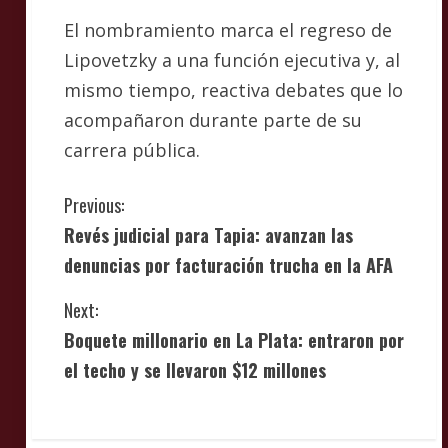
El nombramiento marca el regreso de
Lipovetzky a una función ejecutiva y, al
mismo tiempo, reactiva debates que lo
acompañaron durante parte de su
carrera pública.
C
Previous:
Revés judicial para Tapia: avanzan las
o
denuncias por facturación trucha en la AFA
n
Next:
t
Boquete millonario en La Plata: entraron por
i
el techo y se llevaron $12 millones
n