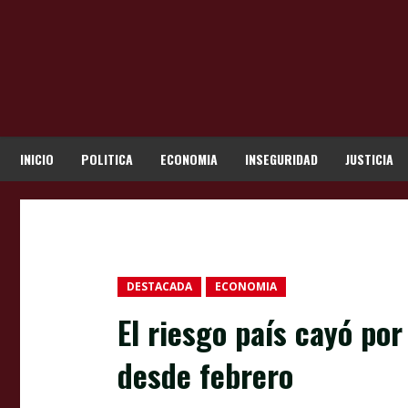
Skip
to
content
INICIO
POLITICA
ECONOMIA
INSEGURIDAD
JUSTICIA
DESTACADA
ECONOMIA
El riesgo país cayó po
desde febrero