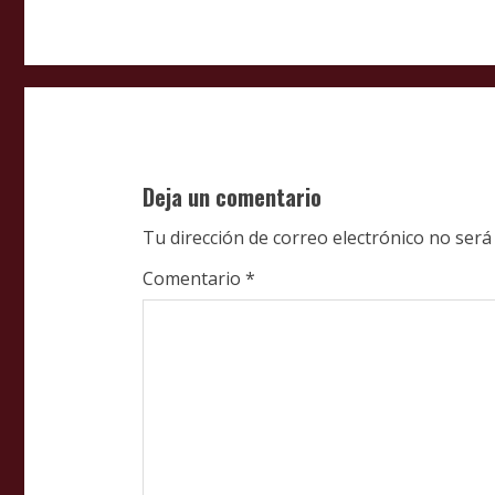
t
i
n
u
Deja un comentario
e
Tu dirección de correo electrónico no será
R
Comentario
*
e
a
d
i
n