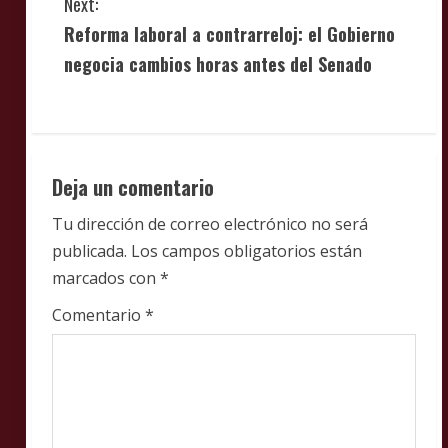
Next:
i
Reforma laboral a contrarreloj: el Gobierno
negocia cambios horas antes del Senado
n
u
e
Deja un comentario
R
Tu dirección de correo electrónico no será
e
publicada.
Los campos obligatorios están
marcados con
*
a
Comentario
*
d
i
n