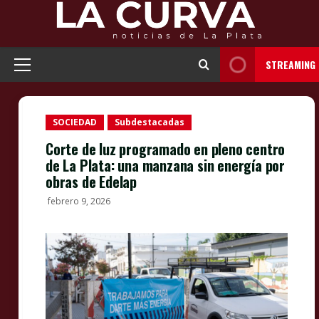
Skip
to
content
STREAMING
Primary
Menu
SOCIEDAD
Subdestacadas
Corte de luz programado en pleno centro
de La Plata: una manzana sin energía por
obras de Edelap
febrero 9, 2026