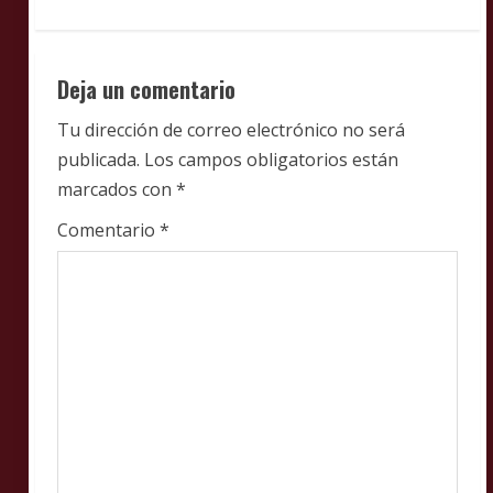
e
R
e
Deja un comentario
a
Tu dirección de correo electrónico no será
publicada.
Los campos obligatorios están
d
marcados con
*
i
Comentario
*
n
g