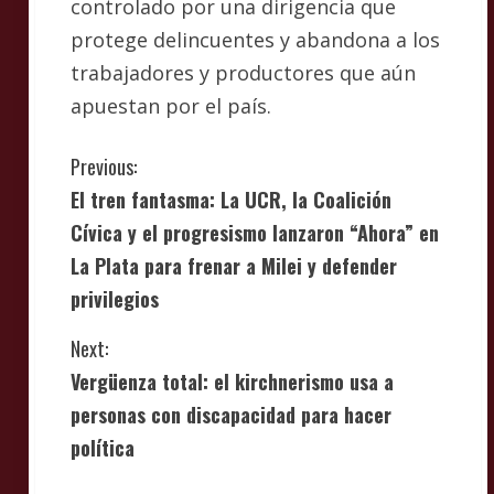
controlado por una dirigencia que
protege delincuentes y abandona a los
trabajadores y productores que aún
apuestan por el país.
C
Previous:
El tren fantasma: La UCR, la Coalición
o
Cívica y el progresismo lanzaron “Ahora” en
n
La Plata para frenar a Milei y defender
privilegios
t
i
Next:
Vergüenza total: el kirchnerismo usa a
n
personas con discapacidad para hacer
u
política