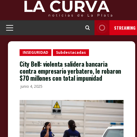
Skip
to
content
STREAMING
Primary
Menu
INSEGURIDAD
Subdestacadas
City Bell: violenta salidera bancaria
contra empresario yerbatero, le robaron
$70 millones con total impunidad
junio 4, 2025