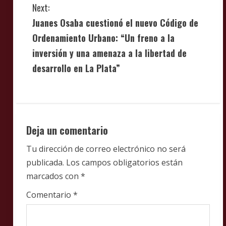
t
Next:
i
Juanes Osaba cuestionó el nuevo Código de
Ordenamiento Urbano: “Un freno a la
n
inversión y una amenaza a la libertad de
u
desarrollo en La Plata”
e
R
e
Deja un comentario
a
Tu dirección de correo electrónico no será
publicada.
Los campos obligatorios están
d
marcados con
*
i
Comentario
*
n