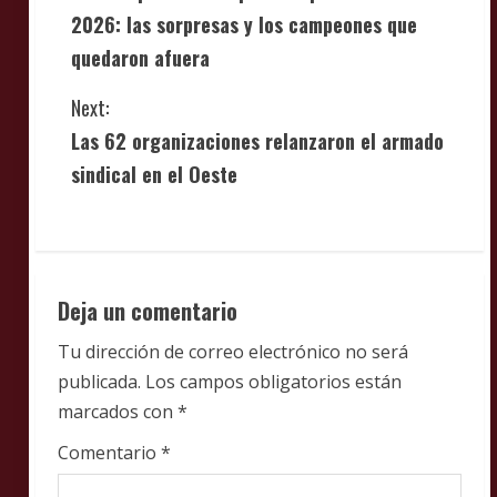
o
2026: las sorpresas y los campeones que
n
quedaron afuera
t
Next:
i
Las 62 organizaciones relanzaron el armado
sindical en el Oeste
n
u
e
Deja un comentario
R
Tu dirección de correo electrónico no será
e
publicada.
Los campos obligatorios están
marcados con
*
a
Comentario
*
d