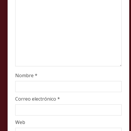
i
n
g
Nombre
*
Correo electrónico
*
Web