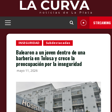
Skip
to
content
STREAMING
Primary
Menu
INSEGURIDAD
Subdestacadas
Balearon a un joven dentro de una
barbería en Tolosa y crece la
preocupación por la inseguridad
mayo 11, 2026