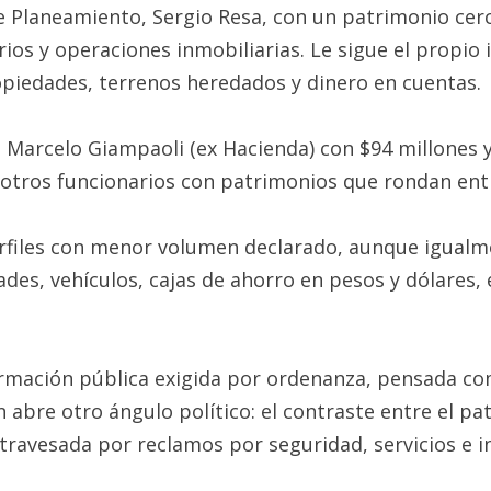
de Planeamiento, Sergio Resa, con un patrimonio cer
os y operaciones inmobiliarias. Le sigue el propio 
opiedades, terrenos heredados y dinero en cuentas.
rcelo Giampaoli (ex Hacienda) con $94 millones y C
otros funcionarios con patrimonios que rondan entre
rfiles con menor volumen declarado, aunque igualme
des, vehículos, cajas de ahorro en pesos y dólares, 
formación pública exigida por ordenanza, pensada c
 abre otro ángulo político: el contraste entre el pa
travesada por reclamos por seguridad, servicios e i