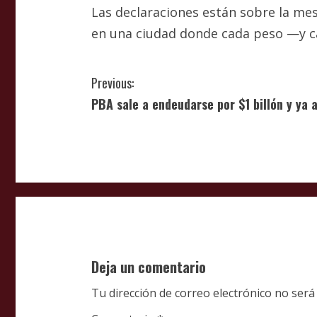
Las declaraciones están sobre la mesa
en una ciudad donde cada peso —y c
C
Previous:
PBA sale a endeudarse por $1 billón y ya 
o
n
t
i
n
u
Deja un comentario
e
Tu dirección de correo electrónico no será