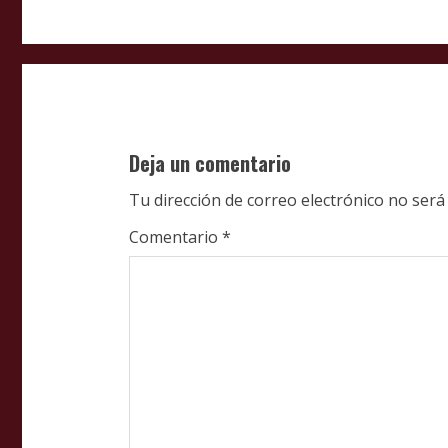
t
i
n
u
Deja un comentario
e
Tu dirección de correo electrónico no será
R
Comentario
*
e
a
d
i
n