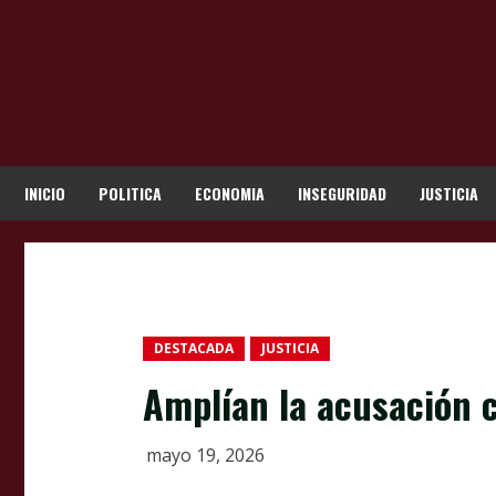
Skip
to
content
INICIO
POLITICA
ECONOMIA
INSEGURIDAD
JUSTICIA
DESTACADA
JUSTICIA
Amplían la acusación c
mayo 19, 2026