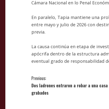
Cámara Nacional en lo Penal Económ
En paralelo, Tapia mantiene una proh
entre mayo y julio de 2026 con desti
previa.
La causa continúa en etapa de inves
apócrifa dentro de la estructura admin
eventual grado de responsabilidad de
C
Previous:
Dos ladrones entraron a robar a una casa
o
grabados
n