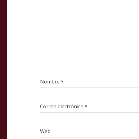
a
d
i
n
g
Nombre
*
Correo electrónico
*
Web