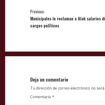
C
Previous:
Municipales le reclaman a Alak salarios d
o
cargos políticos
n
t
i
n
u
Deja un comentario
e
Tu dirección de correo electrónico no será
R
Comentario
*
e